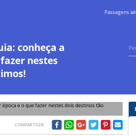
Passagens aé
uia: conheça a
fazer nestes
ximos!
COMPARTILHE