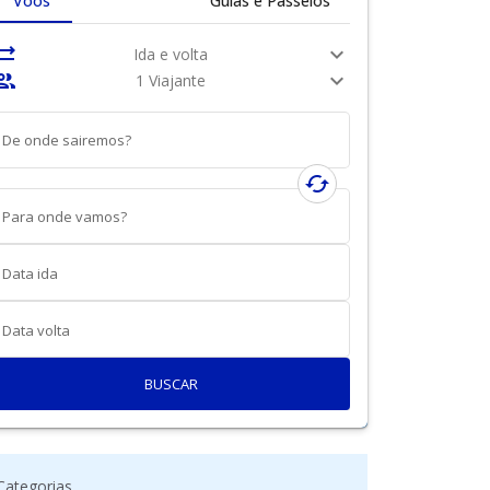
Voos
Guias e Passeios
nc_alt
expand_more
Ida e volta
ople
expand_more
1 Viajante
De onde sairemos?
cached
Para onde vamos?
Data ida
Data volta
BUSCAR
Categorias