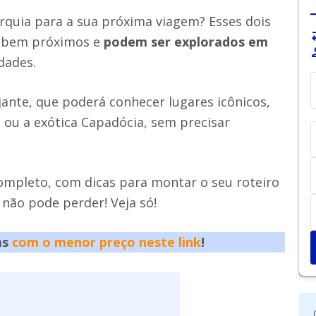
rquia para a sua próxima viagem? Esses dois
sy
m bem próximos e
podem ser explorados em
pe
dades.
ajante, que poderá conhecer lugares icônicos,
 ou a exótica Capadócia, sem precisar
ompleto, com dicas para montar o seu roteiro
 não pode perder! Veja só!
as
com o menor preço neste link
!