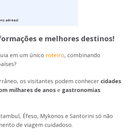
ens aéreas!
nformações e melhores destinos!
rquia em um único
roteiro
, combinando
países?
rrâneo, os visitantes podem conhecer
cidades
com milhares de anos
e
gastronomias
tambul, Éfeso, Mykonos e Santorini só não
mento de viagem cuidadoso.