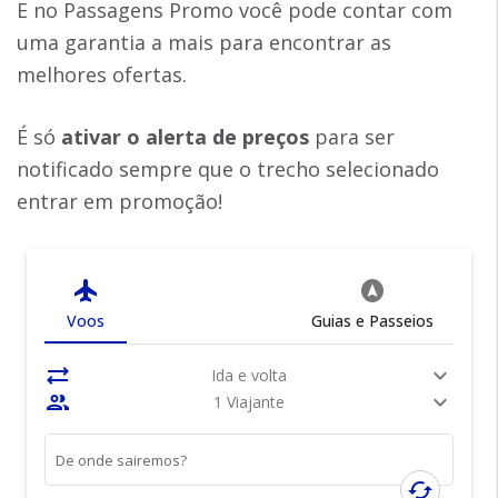
E no Passagens Promo você pode contar com
uma garantia a mais para encontrar as
melhores ofertas.
É só
ativar o alerta de preços
para ser
notificado sempre que o trecho selecionado
entrar em promoção!
flight
assistant_navigation
Voos
Guias e Passeios
sync_alt
expand_more
Ida e volta
people
expand_more
1 Viajante
De onde sairemos?
cached