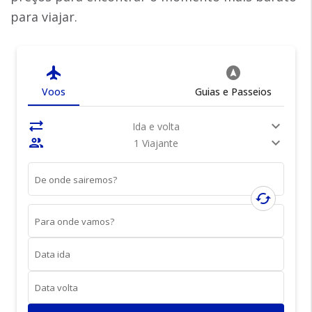
para viajar.
flight
assistant_navigation
Voos
Guias e Passeios
sync_alt
expand_more
Ida e volta
people
expand_more
1 Viajante
De onde sairemos?
cached
Para onde vamos?
Data ida
Data volta