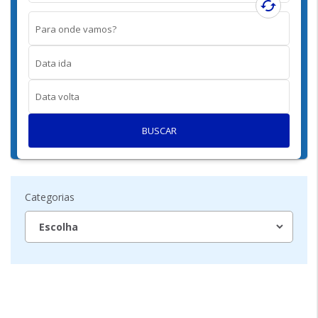
cached
Para onde vamos?
Data ida
Data volta
BUSCAR
Categorias