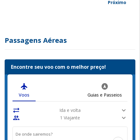
Próximo
Passagens Aéreas
Encontre seu voo com o melhor preço!
flight
assistant_navigation
Voos
Guias e Passeios
sync_alt
expand_more
Ida e volta
people
expand_more
1 Viajante
De onde sairemos?