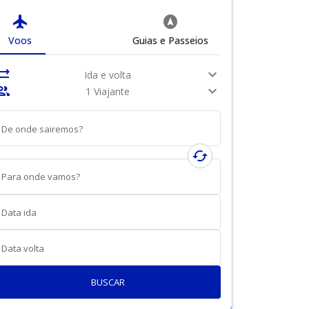
flight
assistant_navigation
Voos
Guias e Passeios
nc_alt
expand_more
Ida e volta
ople
expand_more
1 Viajante
De onde sairemos?
cached
Para onde vamos?
Data ida
Data volta
BUSCAR