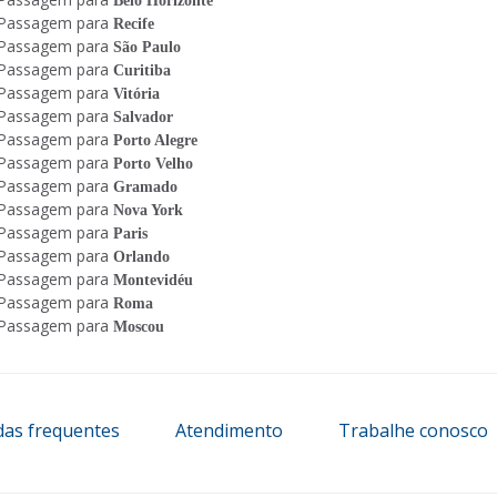
Belo Horizonte
Passagem para
Recife
Passagem para
São Paulo
Passagem para
Curitiba
Passagem para
Vitória
Passagem para
Salvador
Passagem para
Porto Alegre
Passagem para
Porto Velho
Passagem para
Gramado
Passagem para
Nova York
Passagem para
Paris
Passagem para
Orlando
Passagem para
Montevidéu
Passagem para
Roma
Passagem para
Moscou
das frequentes
Atendimento
Trabalhe conosco