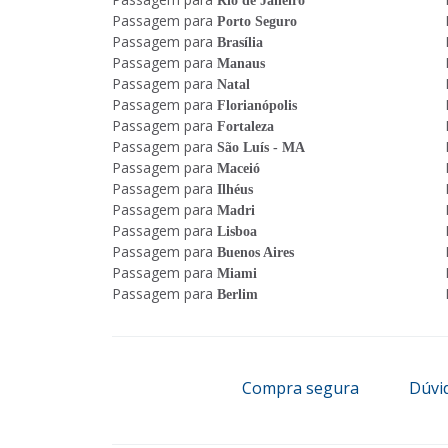
Rio de Janeiro
Passagem para
Porto Seguro
Passagem para
Brasília
Passagem para
Manaus
Passagem para
Natal
Passagem para
Florianópolis
Passagem para
Fortaleza
Passagem para
São Luís - MA
Passagem para
Maceió
Passagem para
Ilhéus
Passagem para
Madri
Passagem para
Lisboa
Passagem para
Buenos Aires
Passagem para
Miami
Passagem para
Berlim
Compra segura
Dúvi