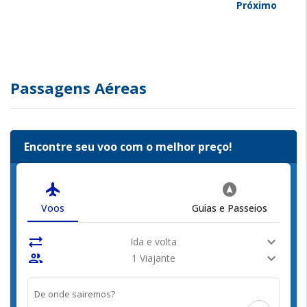
Próximo
Passagens Aéreas
Encontre seu voo com o melhor preço!
flight
assistant_navigation
Voos
Guias e Passeios
sync_alt
expand_more
Ida e volta
people
expand_more
1 Viajante
De onde sairemos?