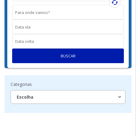
cached
Para onde vamos?
Data ida
Data volta
BUSCAR
Categorias