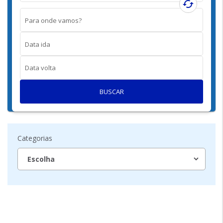
cached
Para onde vamos?
Data ida
Data volta
BUSCAR
Categorias