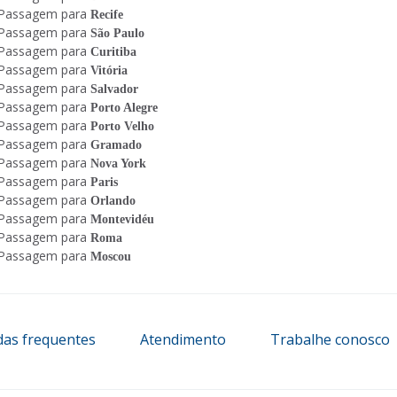
Passagem para
Recife
Passagem para
São Paulo
Passagem para
Curitiba
Passagem para
Vitória
Passagem para
Salvador
Passagem para
Porto Alegre
Passagem para
Porto Velho
Passagem para
Gramado
Passagem para
Nova York
Passagem para
Paris
Passagem para
Orlando
Passagem para
Montevidéu
Passagem para
Roma
Passagem para
Moscou
das frequentes
Atendimento
Trabalhe conosco