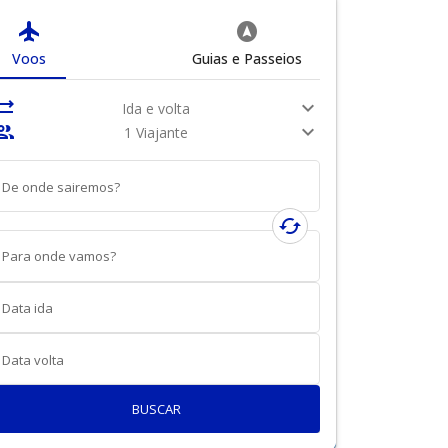
flight
assistant_navigation
Voos
Guias e Passeios
nc_alt
expand_more
Ida e volta
ople
expand_more
1 Viajante
De onde sairemos?
cached
Para onde vamos?
Data ida
Data volta
BUSCAR