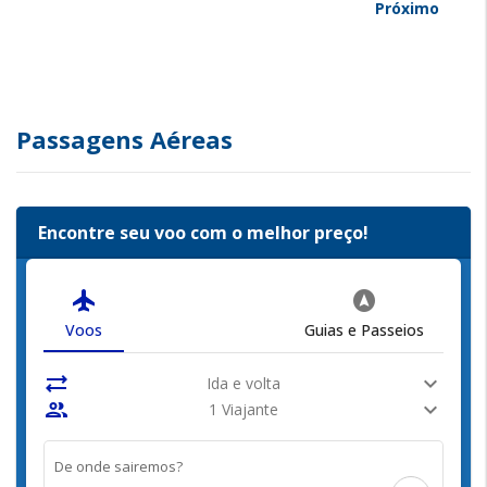
Próximo
Passagens Aéreas
Encontre seu voo com o melhor preço!
flight
assistant_navigation
Voos
Guias e Passeios
sync_alt
expand_more
Ida e volta
people
expand_more
1 Viajante
De onde sairemos?