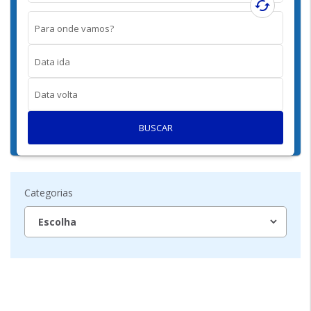
cached
Para onde vamos?
Data ida
Data volta
BUSCAR
Categorias