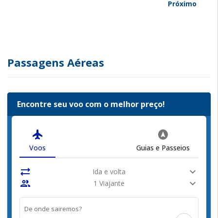
Próximo
Passagens Aéreas
Encontre seu voo com o melhor preço!
flight
assistant_navigation
Voos
Guias e Passeios
sync_alt
expand_more
Ida e volta
people
expand_more
1 Viajante
De onde sairemos?