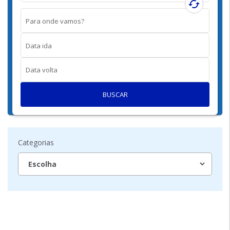
cached
Para onde vamos?
Data ida
Data volta
BUSCAR
Categorias