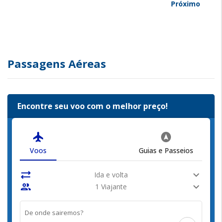
Próximo
Passagens Aéreas
Encontre seu voo com o melhor preço!
flight
assistant_navigation
Voos
Guias e Passeios
sync_alt
expand_more
Ida e volta
people
expand_more
1 Viajante
De onde sairemos?