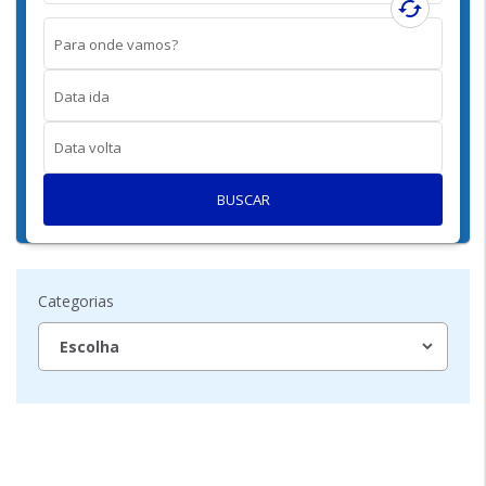
cached
Para onde vamos?
Data ida
Data volta
BUSCAR
Categorias