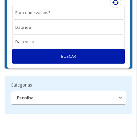
cached
Para onde vamos?
Data ida
Data volta
BUSCAR
Categorias