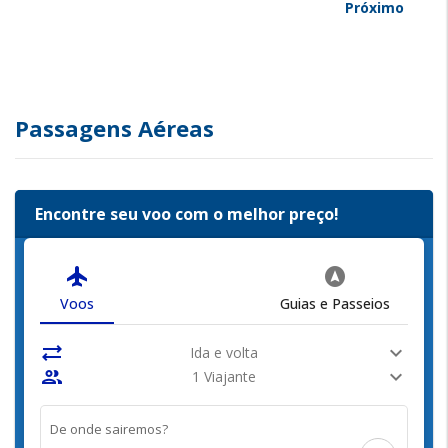
Próximo
Passagens Aéreas
Encontre seu voo com o melhor preço!
flight
assistant_navigation
Voos
Guias e Passeios
sync_alt
expand_more
Ida e volta
people
expand_more
1 Viajante
De onde sairemos?