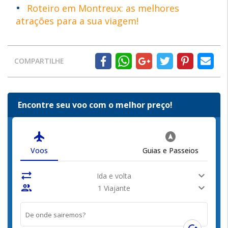
Roteiro em Montreux: as melhores
atrações para a sua viagem!
COMPARTILHE
Encontre seu voo com o melhor preço!
flight
assistant_navigation
Voos
Guias e Passeios
sync_alt
expand_more
Ida e volta
people
expand_more
1 Viajante
De onde sairemos?