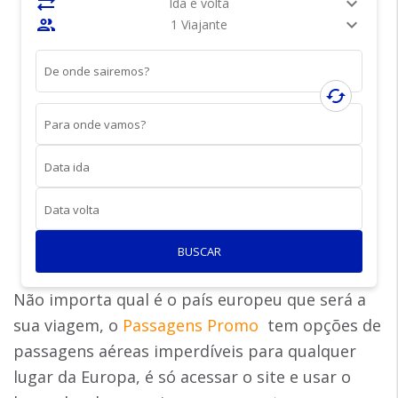
sync_alt
expand_more
Ida e volta
people
expand_more
1 Viajante
De onde sairemos?
cached
Para onde vamos?
Data ida
Data volta
BUSCAR
Não importa qual é o país europeu que será a
sua viagem, o
Passagens Promo
tem opções de
passagens aéreas imperdíveis para qualquer
lugar da Europa, é só acessar o site e usar o