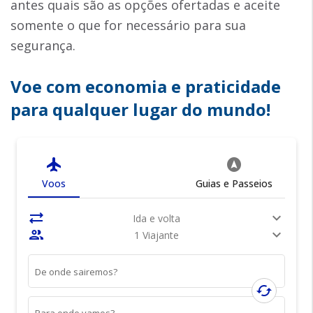
antes quais são as opções ofertadas e aceite
somente o que for necessário para sua
segurança.
Voe com economia e praticidade
para qualquer lugar do mundo!
flight
assistant_navigation
Voos
Guias e Passeios
sync_alt
expand_more
Ida e volta
people
expand_more
1 Viajante
De onde sairemos?
cached