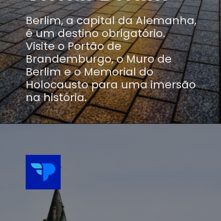
Berlim, a capital da Alemanha,
é um destino obrigatório.
Visite o Portão de
Brandemburgo, o Muro de
Berlim e o Memorial do
Holocausto para uma imersão
na história.