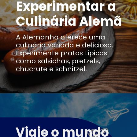
Experimentar a
Culinária Alemã
A Alemanha oferece uma
culinária variada e deliciosa.
Experimente pratos típicos
como salsichas,
pretzels,
chucrute e schnitzel.
Viaje o mundo