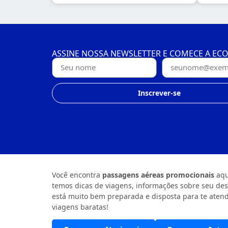
ASSINE NOSSA NEWSLETTER E COMECE A EC
Inscrever-se
Você encontra
passagens aéreas promocionais
aqu
temos dicas de viagens, informações sobre seu des
está muito bem preparada e disposta para te atend
viagens baratas!