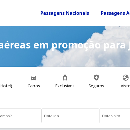
Passagens Nacionais
Passagens A
aéreas em promoção para 
directions_car
luggage
health_and_safety
globe
Hotel)
Carros
Exclusivos
Seguros
Vist
vamos?
Data ida
Data volta