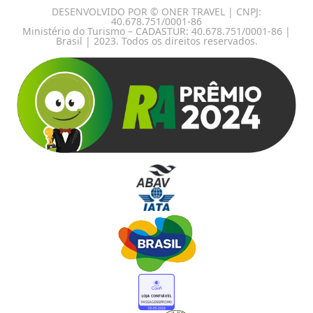
DESENVOLVIDO POR © ONER TRAVEL | CNPJ:
40.678.751/0001-86
Ministério do Turismo – CADASTUR: 40.678.751/0001-86 |
Brasil | 2023. Todos os direitos reservados.