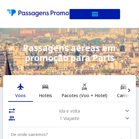
Passagens aéreas em
promoção para Paris
flight
bed
flights_and_hotels
directions_car
chevron_right
Voos
Hotéis
Pacotes (Voo + Hotel)
Carros
sync_alt
expand_more
Ida e volta
people
expand_more
1 Viajante
De onde sairemos?