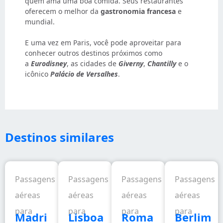
quem ama uma boa comida. Seus restaurantes
oferecem o melhor da
gastronomia francesa
e
mundial.
E uma vez em Paris, você pode aproveitar para
conhecer outros destinos próximos como
a
Eurodisney
, as cidades de
Giverny
,
Chantilly
e o
icônico
Palácio de Versalhes
.
Destinos similares
Passagens
Passagens
Passagens
Passagens
aéreas
aéreas
aéreas
aéreas
para
para
para
para
Madri
Lisboa
Roma
Berlim