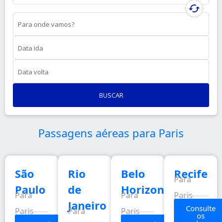
cached
Para onde vamos?
Data ida
Data volta
BUSCAR
Passagens aéreas para Paris
São
Rio
Belo
Recife
Para
Paulo
de
Horizonte
Para
Para
Paris
Janeiro
Consulte
Paris
Para
Paris
os