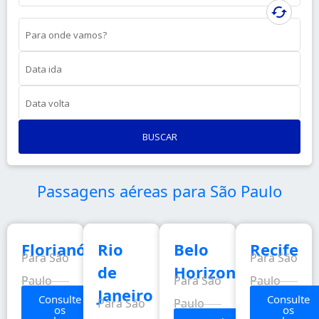
cached
Para onde vamos?
Data ida
Data volta
BUSCAR
Passagens aéreas para São Paulo
Florianópolis
Rio
Belo
Recife
Para São
Para São
de
Horizonte
Paulo
Para São
Paulo
Janeiro
Consulte
Consulte
Para São
Paulo
os
os