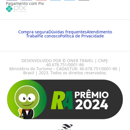
Pagamento com Pix
Compra segura
Dúvidas frequentes
Atendimento
Trabalhe conosco
Política de Privacidade
DESENVOLVIDO POR © ONER TRAVEL | CNPJ:
40.678.751/0001-86
Ministério do Turismo – CADASTUR: 40.678.751/0001-86 |
Brasil | 2023. Todos os direitos reservados.