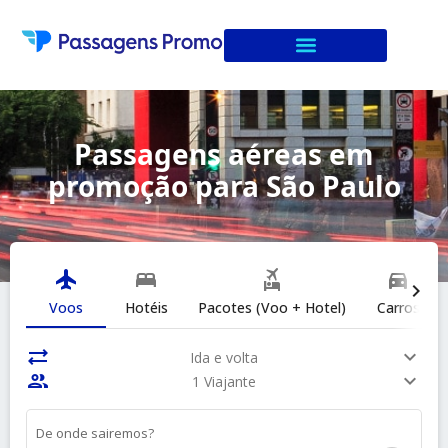
Passagens aéreas em
promoção para São Paulo
flight
bed
flights_and_hotels
directions_car
chevron_right
Voos
Hotéis
Pacotes (Voo + Hotel)
Carros
sync_alt
expand_more
Ida e volta
people
expand_more
1 Viajante
De onde sairemos?