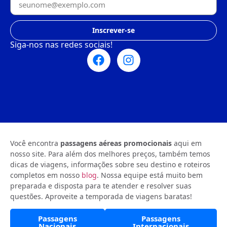
Inscrever-se
Siga-nos nas redes sociais!
Você encontra
passagens aéreas promocionais
aqui em
nosso site. Para além dos melhores preços, também temos
dicas de viagens, informações sobre seu destino e roteiros
completos em nosso
blog
. Nossa equipe está muito bem
preparada e disposta para te atender e resolver suas
questões. Aproveite a temporada de viagens baratas!
Passagens
Passagens
Nacionais
Internacionais