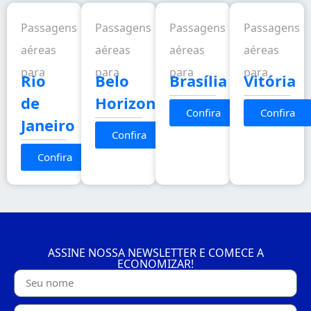
Passagens
Passagens
Passagens
Passagens
aéreas
aéreas
aéreas
aéreas
para
para
para
para
Rio
Belo
Brasília
Vitória
de
Horizonte
Confira
Confira
Janeiro
Confira
Confira
ASSINE NOSSA NEWSLETTER E COMECE A
ECONOMIZAR!