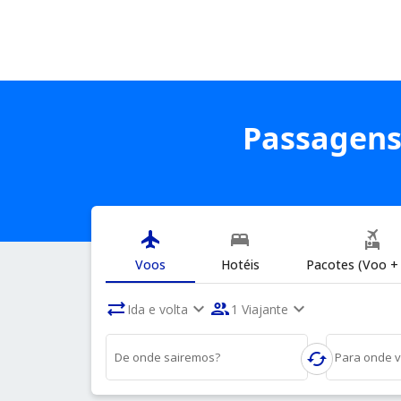
Passagens
flight
bed
flights_and_hotels
Voos
Hotéis
Pacotes (Voo + 
sync_alt
expand_more
people
expand_more
Ida e volta
1 Viajante
cached
De onde sairemos?
Para onde 