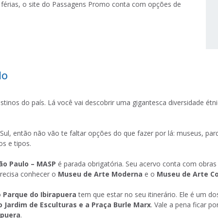
 férias, o site do Passagens Promo conta com opções de
lo
inos do país. Lá você vai descobrir uma gigantesca diversidade étn
l, então não vão te faltar opções do que fazer por lá: museus, parqu
s e tipos.
ão Paulo – MASP
é parada obrigatória. Seu acervo conta com obras 
precisa conhecer o
Museu de Arte Moderna
e o
Museu de Arte C
o
Parque do Ibirapuera
tem que estar no seu itinerário. Ele é um d
o Jardim de Esculturas e a Praça Burle Marx
. Vale a pena ficar po
apuera
.