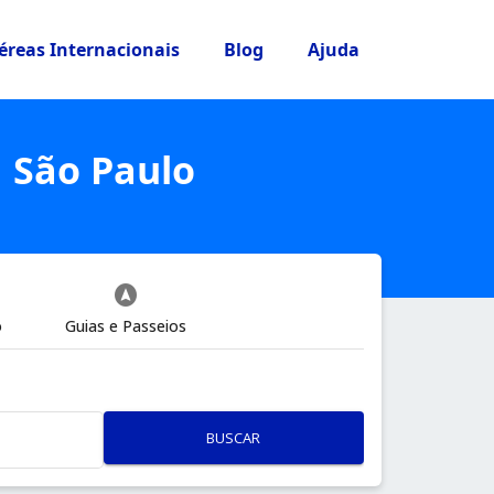
éreas Internacionais
Blog
Ajuda
 São Paulo
assistant_navigation
o
Guias e Passeios
BUSCAR