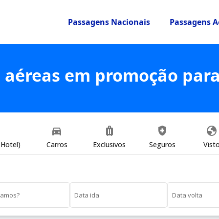
Passagens Nacionais
Passagens A
 aéreas em promoção para
directions_car
luggage
health_and_safety
globe
Hotel)
Carros
Exclusivos
Seguros
Vist
vamos?
Data ida
Data volta