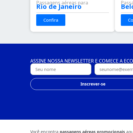
Passagens aéreas para
Pass
Rio de Janeiro
Bel
Confira
Co
ASSINE NOSSA NEWSLETTER E COMECE A EC
Inscrever-se
Você encontra
passagens aéreas promocionais
aqu