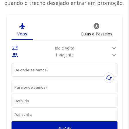
quando o trecho desejado entrar em promoção.
flight
assistant_navigation
Voos
Guias e Passeios
sync_alt
expand_more
Ida e volta
people
expand_more
1 Viajante
De onde sairemos?
cached
Para onde vamos?
Data ida
Data volta
BUSCAR