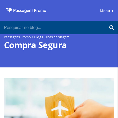
Menu
Passagens Promo
>
Blog
>
Dicas de Viagem
Compra Segura