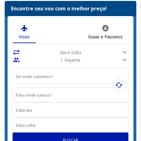
Encontre seu voo com o melhor preço!
flight
assistant_navigation
Voos
Guias e Passeios
sync_alt
expand_more
Ida e volta
people
expand_more
1 Viajante
De onde sairemos?
cached
Para onde vamos?
Data ida
Data volta
BUSCAR