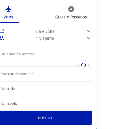
flight
assistant_navigation
Voos
Guias e Passeios
nc_alt
expand_more
Ida e volta
ople
expand_more
1 Viajante
De onde sairemos?
cached
Para onde vamos?
Data ida
Data volta
BUSCAR