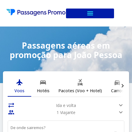
Passagens aéreas em
promoção para João Pessoa
flight
bed
flights_and_hotels
directions_car
chevron_right
Voos
Hotéis
Pacotes (Voo + Hotel)
Carros
sync_alt
expand_more
Ida e volta
people
expand_more
1 Viajante
De onde sairemos?