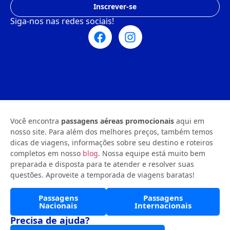
Inscrever-se
Siga-nos nas redes sociais!
Você encontra
passagens aéreas promocionais
aqui em
nosso site. Para além dos melhores preços, também temos
dicas de viagens, informações sobre seu destino e roteiros
completos em nosso
blog
. Nossa equipe está muito bem
preparada e disposta para te atender e resolver suas
questões. Aproveite a temporada de viagens baratas!
Passagens
Passagens
Nacionais
Internacionais
Precisa de ajuda?