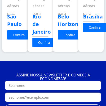
aéreas
aéreas
aéreas
aéreas
para
para
para
para
São
Rio
Belo
Brasília
Paulo
de
Horizonte
Confira
Janeiro
Confira
Confira
Confira
ASSINE NOSSA NEWSLETTER E COMECE A
ECONOMIZAR!