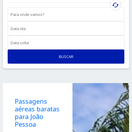
cached
Para onde vamos?
Data ida
Data volta
BUSCAR
Passagens
aéreas baratas
para João
Pessoa