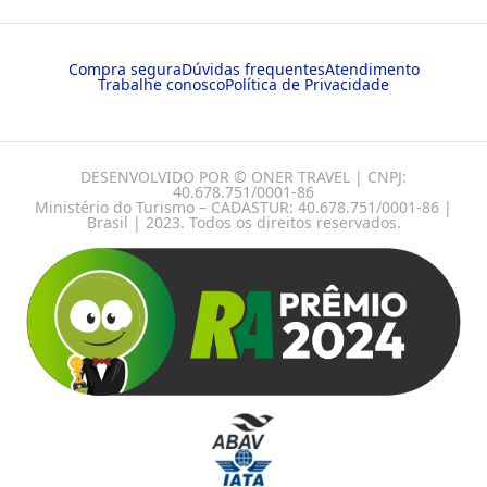
Compra segura
Dúvidas frequentes
Atendimento
Trabalhe conosco
Política de Privacidade
DESENVOLVIDO POR © ONER TRAVEL | CNPJ:
40.678.751/0001-86
Ministério do Turismo – CADASTUR: 40.678.751/0001-86 |
Brasil | 2023. Todos os direitos reservados.