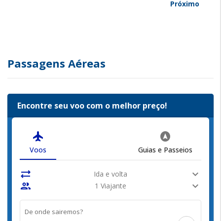
Próximo
Passagens Aéreas
Encontre seu voo com o melhor preço!
flight
assistant_navigation
Voos
Guias e Passeios
sync_alt
expand_more
Ida e volta
people
expand_more
1 Viajante
De onde sairemos?