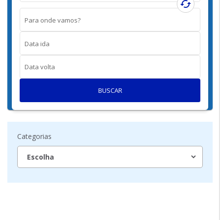
cached
Para onde vamos?
Data ida
Data volta
BUSCAR
Categorias