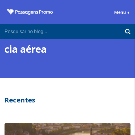
Menu
cia aérea
Recentes