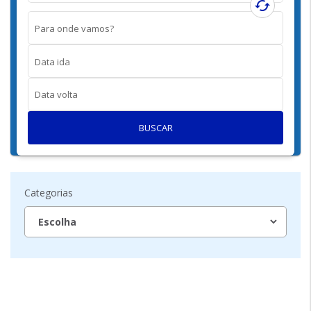
cached
Para onde vamos?
Data ida
Data volta
BUSCAR
Categorias