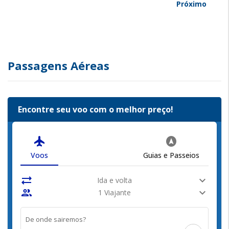
Próximo
Passagens Aéreas
Encontre seu voo com o melhor preço!
flight
assistant_navigation
Voos
Guias e Passeios
sync_alt
expand_more
Ida e volta
people
expand_more
1 Viajante
De onde sairemos?