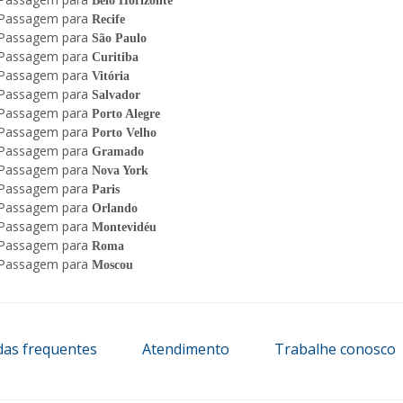
Belo Horizonte
Passagem para
Recife
Passagem para
São Paulo
Passagem para
Curitiba
Passagem para
Vitória
Passagem para
Salvador
Passagem para
Porto Alegre
Passagem para
Porto Velho
Passagem para
Gramado
Passagem para
Nova York
Passagem para
Paris
Passagem para
Orlando
Passagem para
Montevidéu
Passagem para
Roma
Passagem para
Moscou
das frequentes
Atendimento
Trabalhe conosco