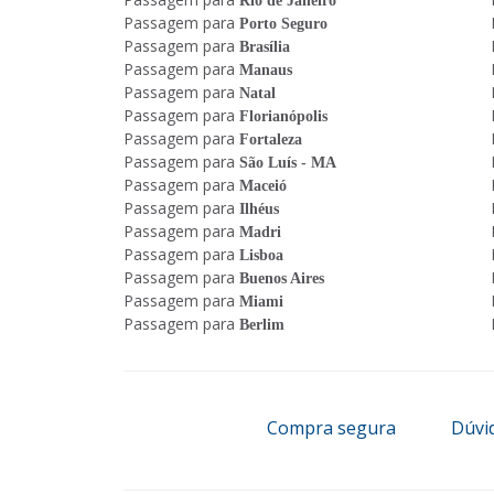
Rio de Janeiro
Passagem para
Porto Seguro
Passagem para
Brasília
Passagem para
Manaus
Passagem para
Natal
Passagem para
Florianópolis
Passagem para
Fortaleza
Passagem para
São Luís - MA
Passagem para
Maceió
Passagem para
Ilhéus
Passagem para
Madri
Passagem para
Lisboa
Passagem para
Buenos Aires
Passagem para
Miami
Passagem para
Berlim
Compra segura
Dúvi