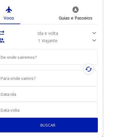
flight
assistant_navigation
Voos
Guias e Passeios
nc_alt
expand_more
Ida e volta
ople
expand_more
1 Viajante
De onde sairemos?
cached
Para onde vamos?
Data ida
Data volta
BUSCAR