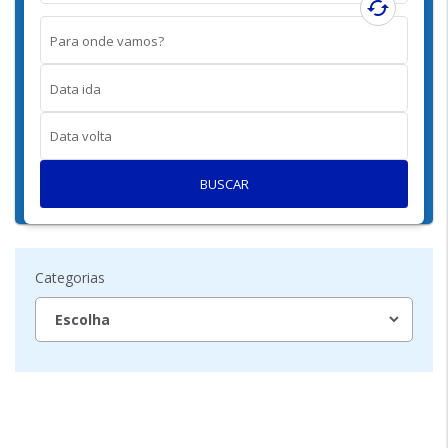
cached
Para onde vamos?
Data ida
Data volta
BUSCAR
Categorias