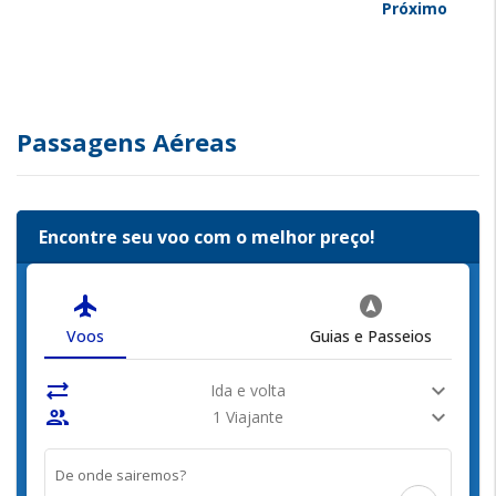
Próximo
Passagens Aéreas
Encontre seu voo com o melhor preço!
flight
assistant_navigation
Voos
Guias e Passeios
sync_alt
expand_more
Ida e volta
people
expand_more
1 Viajante
De onde sairemos?