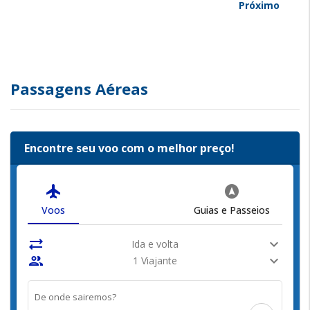
Próximo
Passagens Aéreas
Encontre seu voo com o melhor preço!
flight
assistant_navigation
Voos
Guias e Passeios
sync_alt
expand_more
Ida e volta
people
expand_more
1 Viajante
De onde sairemos?