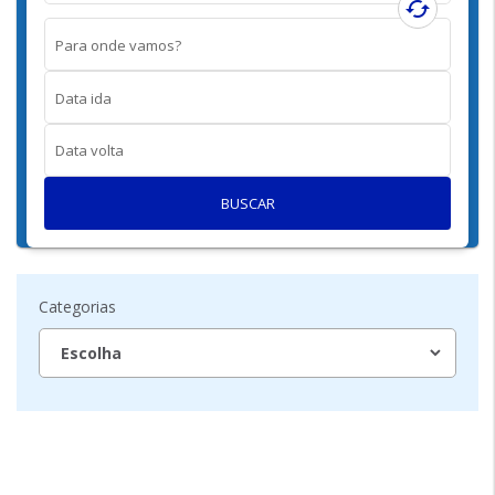
cached
Para onde vamos?
Data ida
Data volta
BUSCAR
Categorias