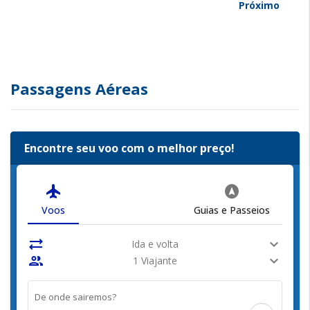
Próximo
Passagens Aéreas
Encontre seu voo com o melhor preço!
flight
assistant_navigation
Voos
Guias e Passeios
sync_alt
expand_more
Ida e volta
people
expand_more
1 Viajante
De onde sairemos?