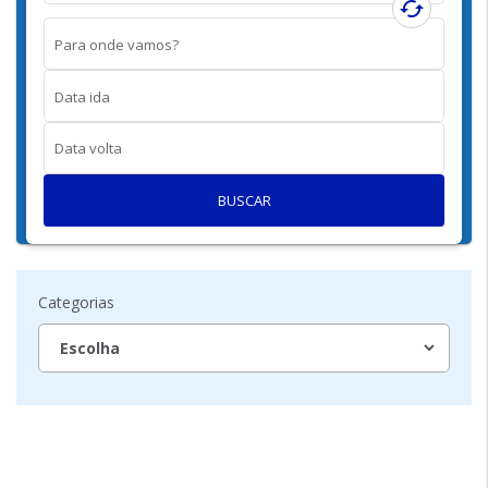
cached
Para onde vamos?
Data ida
Data volta
BUSCAR
Categorias