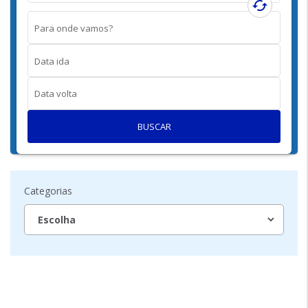
cached
Para onde vamos?
Data ida
Data volta
BUSCAR
Categorias