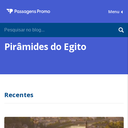
Menu
Pirâmides do Egito
Recentes