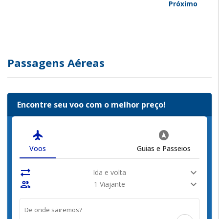
Próximo
Passagens Aéreas
Encontre seu voo com o melhor preço!
flight
assistant_navigation
Voos
Guias e Passeios
sync_alt
expand_more
Ida e volta
people
expand_more
1 Viajante
De onde sairemos?