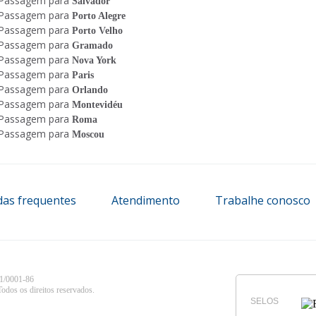
Passagem para
Salvador
Passagem para
Porto Alegre
Passagem para
Porto Velho
Passagem para
Gramado
Passagem para
Nova York
Passagem para
Paris
Passagem para
Orlando
Passagem para
Montevidéu
Passagem para
Roma
Passagem para
Moscou
das frequentes
Atendimento
Trabalhe conosco
/0001-86
dos os direitos reservados.
SELOS