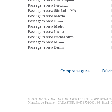
Passagem para
Florianópolis
Passagem para
Fortaleza
Passagem para
São Luís - MA
Passagem para
Maceió
Passagem para
Ilhéus
Passagem para
Madri
Passagem para
Lisboa
Passagem para
Buenos Aires
Passagem para
Miami
Passagem para
Berlim
Compra segura
Dúvi
© 2026 DESENVOLVIDO POR ONER TRAVEL | CNPJ: 40.678.751
Ministério do Turismo – CADASTUR: 40.678.751/0001-86 | Brasil | To