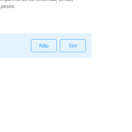
 pesos.
Não
Sim