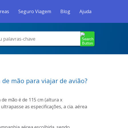
reas
Seguro Viagem
Blog
Ajuda
de mão para viajar de avião?
e mão é de 115 cm (altura x
trapasse as especificações, a cia. aérea
ompanhia aérea escolhida, sendo,